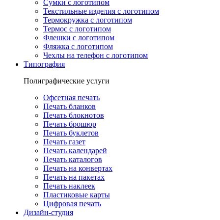
Сумки с логотипом
Текстильные изделия с логотипом
Термокружка с логотипом
Термос с логотипом
Флешки с логотипом
Фляжка с логотипом
Чехлы на телефон с логотипом
Типография
Полиграфические услуги
Офсетная печать
Печать бланков
Печать блокнотов
Печать брошюр
Печать буклетов
Печать газет
Печать календарей
Печать каталогов
Печать на конвертах
Печать на пакетах
Печать наклеек
Пластиковые карты
Цифровая печать
Дизайн-студия