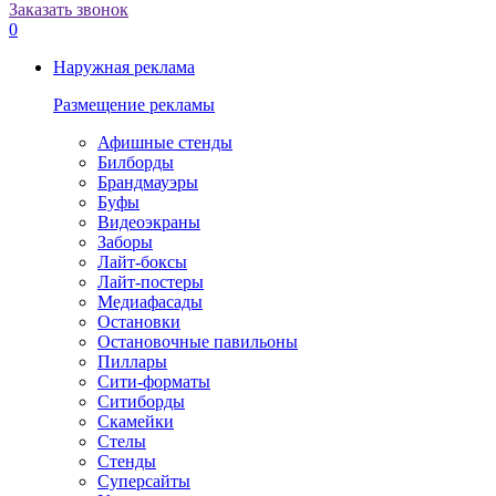
Заказать звонок
0
Наружная реклама
Размещение рекламы
Афишные стенды
Билборды
Брандмауэры
Буфы
Видеоэкраны
Заборы
Лайт-боксы
Лайт-постеры
Медиафасады
Остановки
Остановочные павильоны
Пиллары
Сити-форматы
Ситиборды
Скамейки
Стелы
Стенды
Суперсайты