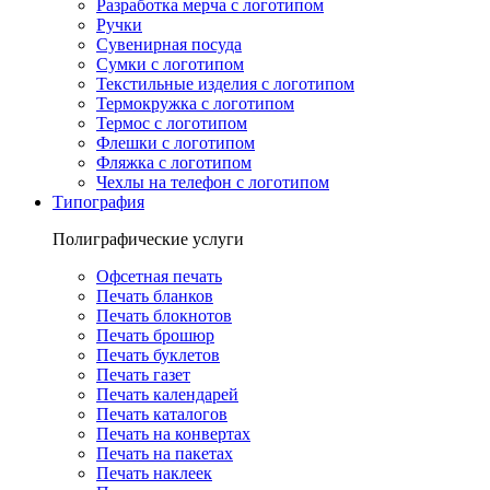
Разработка мерча с логотипом
Ручки
Сувенирная посуда
Сумки с логотипом
Текстильные изделия с логотипом
Термокружка с логотипом
Термос с логотипом
Флешки с логотипом
Фляжка с логотипом
Чехлы на телефон с логотипом
Типография
Полиграфические услуги
Офсетная печать
Печать бланков
Печать блокнотов
Печать брошюр
Печать буклетов
Печать газет
Печать календарей
Печать каталогов
Печать на конвертах
Печать на пакетах
Печать наклеек