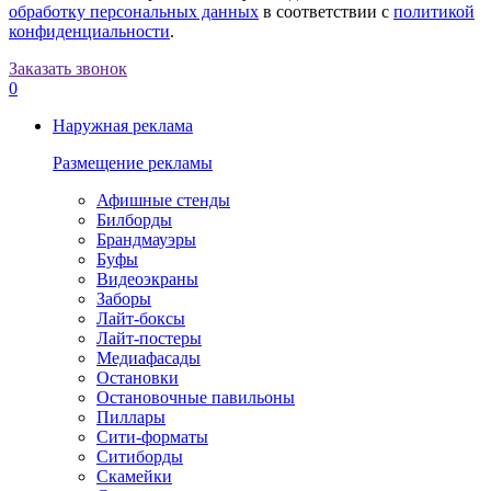
обработку персональных данных
в соответствии с
политикой
конфиденциальности
.
Заказать звонок
0
Наружная реклама
Размещение рекламы
Афишные стенды
Билборды
Брандмауэры
Буфы
Видеоэкраны
Заборы
Лайт-боксы
Лайт-постеры
Медиафасады
Остановки
Остановочные павильоны
Пиллары
Сити-форматы
Ситиборды
Скамейки