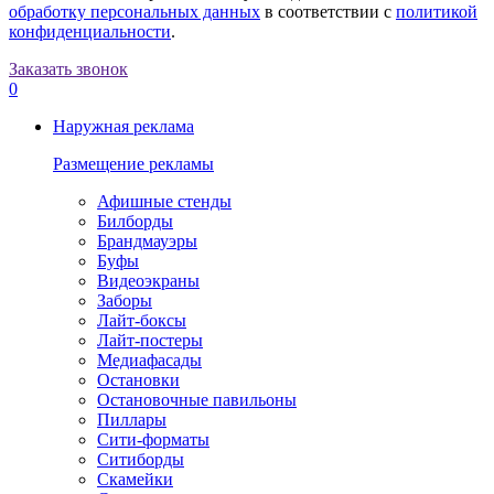
обработку персональных данных
в соответствии с
политикой
конфиденциальности
.
Заказать звонок
0
Наружная реклама
Размещение рекламы
Афишные стенды
Билборды
Брандмауэры
Буфы
Видеоэкраны
Заборы
Лайт-боксы
Лайт-постеры
Медиафасады
Остановки
Остановочные павильоны
Пиллары
Сити-форматы
Ситиборды
Скамейки