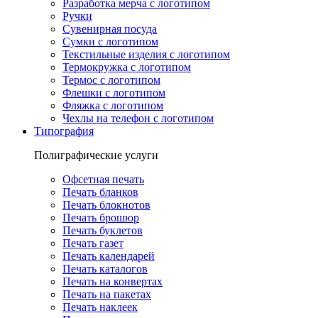
Разработка мерча с логотипом
Ручки
Сувенирная посуда
Сумки с логотипом
Текстильные изделия с логотипом
Термокружка с логотипом
Термос с логотипом
Флешки с логотипом
Фляжка с логотипом
Чехлы на телефон с логотипом
Типография
Полиграфические услуги
Офсетная печать
Печать бланков
Печать блокнотов
Печать брошюр
Печать буклетов
Печать газет
Печать календарей
Печать каталогов
Печать на конвертах
Печать на пакетах
Печать наклеек