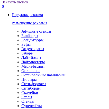
Заказать звонок
0
Наружная реклама
Размещение рекламы
Афишные стенды
Билборды
Брандмауэры
Буфы
Видеоэкраны
Заборы
Лайт-боксы
Лайт-постеры
Медиафасады
Остановки
Остановочные павильоны
Пиллары
Сити-форматы
Ситиборды
Скамейки
Стелы
Стенды
Суперсайты