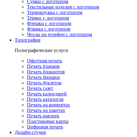
Сумки с логотипом
Текстильные изделия с логотипом
Термокружка с логотипом
Термос с логотипом
Флешки с логотипом
Фляжка с логотипом
Чехлы на телефон с логотипом
Типография
Полиграфические услуги
Офсетная печать
Печать бланков
Печать блокнотов
Печать брошюр
Печать буклетов
Печать газет
Печать календарей
Печать каталогов
Печать на конвертах
Печать на пакетах
Печать наклеек
Пластиковые карты
Цифровая печать
Дизайн-студия