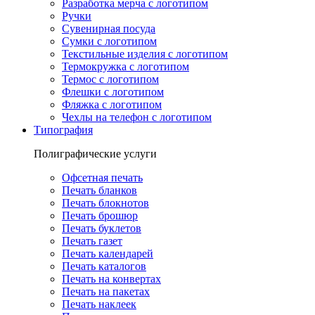
Разработка мерча с логотипом
Ручки
Сувенирная посуда
Сумки с логотипом
Текстильные изделия с логотипом
Термокружка с логотипом
Термос с логотипом
Флешки с логотипом
Фляжка с логотипом
Чехлы на телефон с логотипом
Типография
Полиграфические услуги
Офсетная печать
Печать бланков
Печать блокнотов
Печать брошюр
Печать буклетов
Печать газет
Печать календарей
Печать каталогов
Печать на конвертах
Печать на пакетах
Печать наклеек