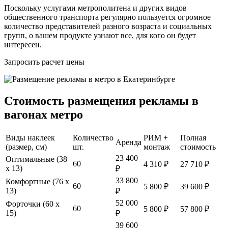
Поскольку услугами метрополитена и других видов
общественного транспорта регулярно пользуется огромное
количество представителей разного возраста и социальных
групп, о вашем продукте узнают все, для кого он будет
интересен.
Запросить расчет цены
Стоимость размещения рекламы в
вагонах метро
Виды наклеек
Количество
РИМ +
Полная
Аренда
(размер, см)
шт.
монтаж
стоимость
23 400
Оптимальные (38
60
4 310 ₽
27 710 ₽
х 13)
₽
33 800
Комфортные (76 х
60
5 800 ₽
39 600 ₽
13)
₽
52 000
Форточки (60 х
60
5 800 ₽
57 800 ₽
15)
₽
39 600