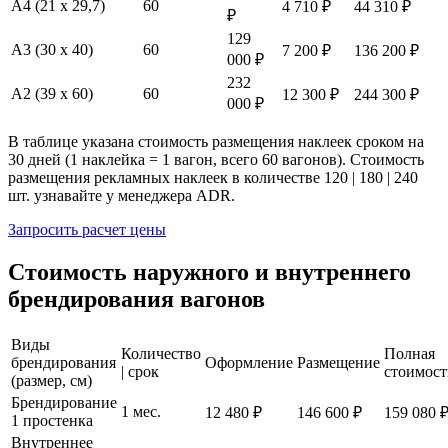
А4 (21 х 29,7)
60
4 710 ₽
44 310 ₽
₽
129
А3 (30 х 40)
60
7 200 ₽
136 200 ₽
000 ₽
232
А2 (39 х 60)
60
12 300 ₽
244 300 ₽
000 ₽
В таблице указана стоимость размещения наклеек сроком на
30 дней (1 наклейка = 1 вагон, всего 60 вагонов). Стоимость
размещения рекламных наклеек в количестве 120 | 180 | 240
шт. узнавайте у менеджера ADR.
Запросить расчет цены
Стоимость наружного и внутреннего
брендирования вагонов
Виды
Количество
Полная
брендирования
Оформление
Размещение
| срок
стоимост
(размер, см)
Брендирование
1 мес.
12 480 ₽
146 600 ₽
159 080 
1 простенка
Внутреннее