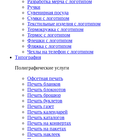
Разработка мерча с логотипом
Ручки
Сувенирная посуда
Сумки с логотипом
Текстильные изделия с логотипом
Термокружка с логотипом
Термос с логотипом
Флешки с логотипом
Фляжка с логотипом
Чехлы на телефон с логотипом
Типография
Полиграфические услуги
Офсетная печать
Печать бланков
Печать блокнотов
Печать брошюр
Печать буклетов
Печать газет
Печать календарей
Печать каталогов
Печать на конвертах
Печать на пакетах
Печать наклеек