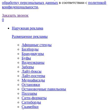
обработку персональных данных
в соответствии с
политикой
конфиденциальности
.
Заказать звонок
0
Наружная реклама
Размещение рекламы
Афишные стенды
Билборды
Брандмауэры
Буфы
Видеоэкраны
Заборы
Лайт-боксы
Лайт-постеры
Медиафасады
Остановки
Остановочные павильоны
Пиллары
Сити-форматы
Ситиборды
Скамейки