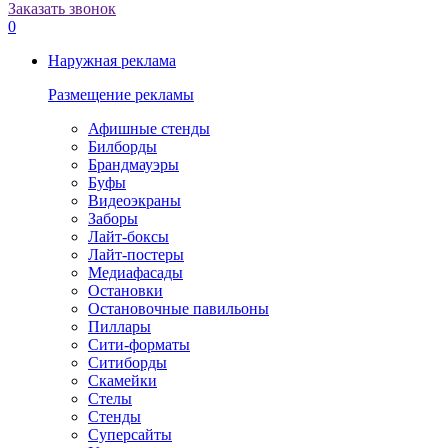
Заказать звонок
0
Наружная реклама
Размещение рекламы
Афишные стенды
Билборды
Брандмауэры
Буфы
Видеоэкраны
Заборы
Лайт-боксы
Лайт-постеры
Медиафасады
Остановки
Остановочные павильоны
Пиллары
Сити-форматы
Ситиборды
Скамейки
Стелы
Стенды
Суперсайты