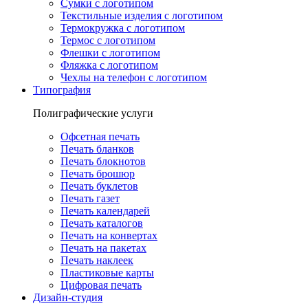
Сумки с логотипом
Текстильные изделия с логотипом
Термокружка с логотипом
Термос с логотипом
Флешки с логотипом
Фляжка с логотипом
Чехлы на телефон с логотипом
Типография
Полиграфические услуги
Офсетная печать
Печать бланков
Печать блокнотов
Печать брошюр
Печать буклетов
Печать газет
Печать календарей
Печать каталогов
Печать на конвертах
Печать на пакетах
Печать наклеек
Пластиковые карты
Цифровая печать
Дизайн-студия