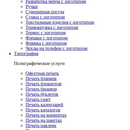
Разработка мерча с логотипом
Ручки
Сувенирная посуда
Сумки с логотипом
Текстильные изделия с логотипом
Термокружка с логотипом
Термос с логотипом
Флешки с логотипом
Фляжка с логотипом
Чехлы на телефон с логотипом
Типография
Полиграфические услуги
Офсетная печать
Печать бланков
Печать блокнотов
Печать брошюр
Печать буклетов
Печать газет
Печать календарей
Печать каталогов
Печать на конвертах
Печать на пакетах
Печать наклеек