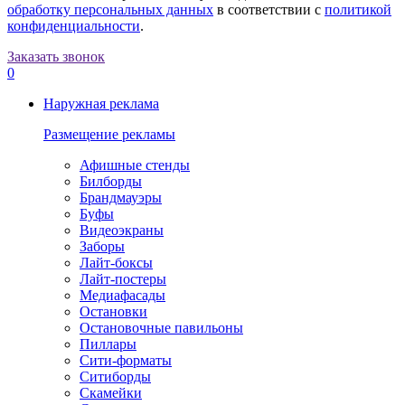
обработку персональных данных
в соответствии с
политикой
конфиденциальности
.
Заказать звонок
0
Наружная реклама
Размещение рекламы
Афишные стенды
Билборды
Брандмауэры
Буфы
Видеоэкраны
Заборы
Лайт-боксы
Лайт-постеры
Медиафасады
Остановки
Остановочные павильоны
Пиллары
Сити-форматы
Ситиборды
Скамейки