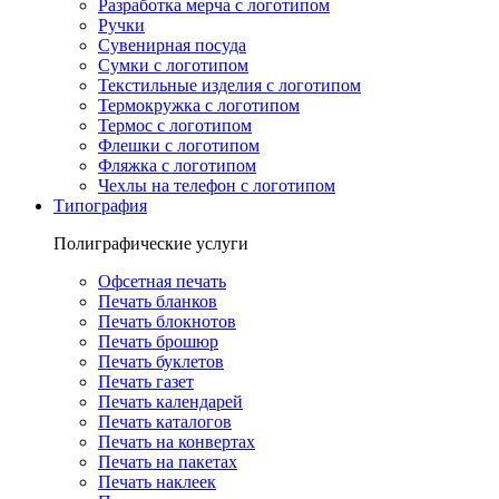
Разработка мерча с логотипом
Ручки
Сувенирная посуда
Сумки с логотипом
Текстильные изделия с логотипом
Термокружка с логотипом
Термос с логотипом
Флешки с логотипом
Фляжка с логотипом
Чехлы на телефон с логотипом
Типография
Полиграфические услуги
Офсетная печать
Печать бланков
Печать блокнотов
Печать брошюр
Печать буклетов
Печать газет
Печать календарей
Печать каталогов
Печать на конвертах
Печать на пакетах
Печать наклеек