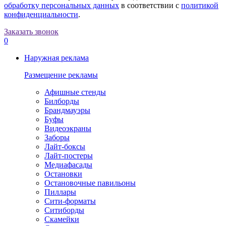
обработку персональных данных
в соответствии с
политикой
конфиденциальности
.
Заказать звонок
0
Наружная реклама
Размещение рекламы
Афишные стенды
Билборды
Брандмауэры
Буфы
Видеоэкраны
Заборы
Лайт-боксы
Лайт-постеры
Медиафасады
Остановки
Остановочные павильоны
Пиллары
Сити-форматы
Ситиборды
Скамейки