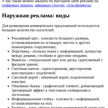
У нас также можно заказать по выгодной цене рекламу на
цифровых экранах
,
афишных стендах
,
сити-форматах
.
Наружная реклама: виды
Для размещения коммерческих предложений используется
большое количество носителей:
Рекламный щит - плоскость большого размера,
устанавливаемая на эстакадах, мостах и других
инженерных сооружениях;
Перетяжка - полоска ткани с информацией, натянутая
между домами, столбами и другими опорами;
Вывеска - специальный щит или доска, скрепляемый с
фасадом здания;
Световая панель - односторонняя, двусторонняя
конструкция с подсветкой;
Световой короб - объемный короб, подсвеченный
изнутри;
Объемные буквы - графический элемент, добавляющий
трехмерный эффект к текстовым сообщениям и
логотипам;
Информационная стойка - плоскость с информацией,
устанавливаемая на пол;
Билборд - рама, обитая листом оцинкованной стали или