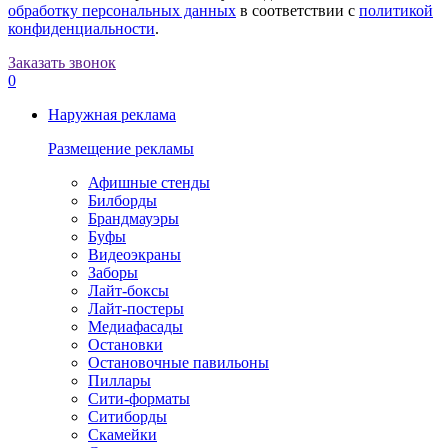
обработку персональных данных
в соответствии с
политикой
конфиденциальности
.
Заказать звонок
0
Наружная реклама
Размещение рекламы
Афишные стенды
Билборды
Брандмауэры
Буфы
Видеоэкраны
Заборы
Лайт-боксы
Лайт-постеры
Медиафасады
Остановки
Остановочные павильоны
Пиллары
Сити-форматы
Ситиборды
Скамейки