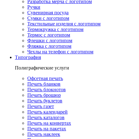
Разработка мерча с логотипом
Ручки
Сувенирная посуда
Сумки с логотипом
Текстильные изделия с логотипом
Термокружка с логотипом
Термос с логотипом
Флешки с логотипом
Фляжка с логотипом
Чехлы на телефон с логотипом
Типография
Полиграфические услуги
Офсетная печать
Печать бланков
Печать блокнотов
Печать брошюр
Печать буклетов
Печать газет
Печать календарей
Печать каталогов
Печать на конвертах
Печать на пакетах
Печать наклеек