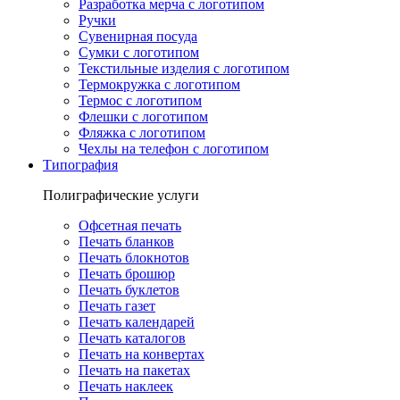
Разработка мерча с логотипом
Ручки
Сувенирная посуда
Сумки с логотипом
Текстильные изделия с логотипом
Термокружка с логотипом
Термос с логотипом
Флешки с логотипом
Фляжка с логотипом
Чехлы на телефон с логотипом
Типография
Полиграфические услуги
Офсетная печать
Печать бланков
Печать блокнотов
Печать брошюр
Печать буклетов
Печать газет
Печать календарей
Печать каталогов
Печать на конвертах
Печать на пакетах
Печать наклеек