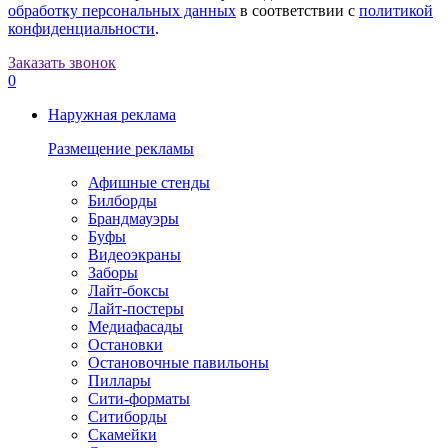
обработку персональных данных
в соответствии с
политикой
конфиденциальности
.
Заказать звонок
0
Наружная реклама
Размещение рекламы
Афишные стенды
Билборды
Брандмауэры
Буфы
Видеоэкраны
Заборы
Лайт-боксы
Лайт-постеры
Медиафасады
Остановки
Остановочные павильоны
Пиллары
Сити-форматы
Ситиборды
Скамейки